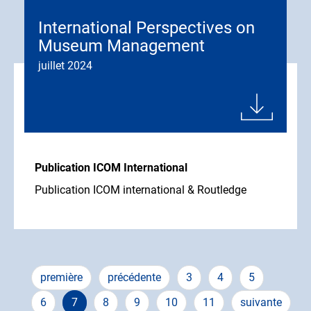
International Perspectives on
Museum Management
juillet 2024
Publication ICOM International
Publication ICOM international & Routledge
Pagination
Première
première
Page
précédente
Page
3
Page
4
Page
5
page
précédente
Page
6
Page
7
Page
8
Page
9
Page
10
Page
11
Page
suivante