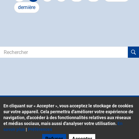
courante
suivante
Dernière
dernière
page
Rechercher
En cliquant sur « Accepter », vous acceptez le stockage de cookies
sur votre appareil. Cela permettra d'améliorer votre expérience de
Contacts
navigation, d'accéder à des fonctionnalités relatives aux réseaux
Menu
et médias sociaux, mais aussi d'analyser votre utilisation.
En
CGU
Pied
savoir plus
|
Préférences
Mentions légales
de
Refuser
Accepter