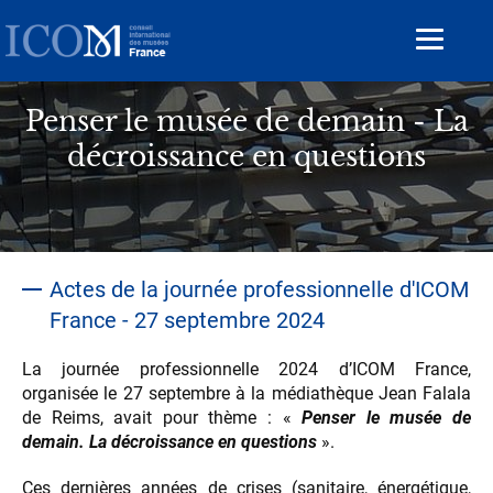
Aller
au
Toggle
contenu
navigat
principal
Penser le musée de demain - La
décroissance en questions
Actes de la journée professionnelle d'ICOM
France - 27 septembre 2024
La journée professionnelle 2024 d’ICOM France,
organisée le 27 septembre à la médiathèque Jean Falala
de Reims, avait pour thème : «
Penser le musée
de
demain. La décroissance en questions
».
Ces dernières années de crises (sanitaire, énergétique,