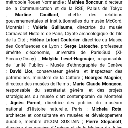
métropole Rouen Normandie ;
Mathieu
Boncour
, directeur
de la Communication et de la RSE, Palais de Tokyo
;
Martine Couillard
, cheffe des relations
gouvernementales et institutionnelles du musée McCord,
Montréal ;
Valérie Guillaume
, directrice du musée
Carnavalet Histoire de Paris, Crypte archéologique de l'île
de la Cité ;
Hélène Lafont-Couturier,
directrice du Musée
des Confluences de Lyon ;
Serge Latouche
, professeur
émérite d'économie, université de Paris-Sud (XI-
Sceaux/Orsay) ;
Matylda Levet-Hagmajer
, responsable
de l'unité Publics - Musée d'ethnographie de Genève
;
David Liot
, conservateur général et inspecteur des
patrimoines, ministère de la Culture ;
Georges Magnier
,
directeur des musées de Reims ;
Marie-Claude Mongeon
,
responsable du secrétariat général et des projets
stratégiques du musée d'art contemporain de Montréal
;
Agnès Parent
, directrice des publics du muséum
national d'Histoire naturelle, Paris ;
Michela Rota
,
architecte et consultante en musées et développement
durable, membre d'ICOM SUSTAIN ;
Pierre Stépanoff
,
directeur des musées d'Amiens et de la Maison de Jules