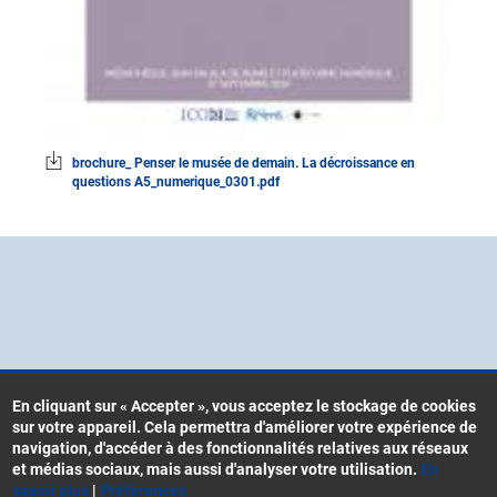
brochure_ Penser le musée de demain. La décroissance en
questions A5_numerique_0301.pdf
En cliquant sur « Accepter », vous acceptez le stockage de cookies
sur votre appareil. Cela permettra d'améliorer votre expérience de
Contacts
navigation, d'accéder à des fonctionnalités relatives aux réseaux
Menu
CGU
et médias sociaux, mais aussi d'analyser votre utilisation.
En
Pied
savoir plus
|
Préférences
Mentions légales