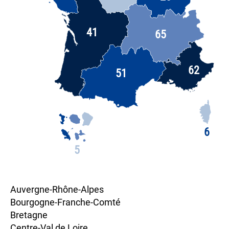
41
65
62
51
6
5
Auvergne-Rhône-Alpes
Bourgogne-Franche-Comté
Bretagne
Centre-Val de Loire