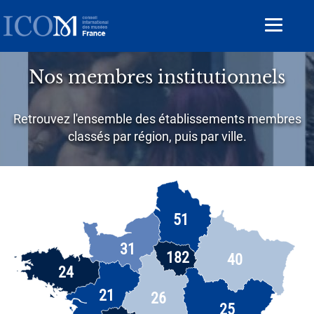
Aller
au
Toggle
contenu
navigat
principal
Nos membres institutionnels
Retrouvez l'ensemble des établissements membres
classés par région, puis par ville.
51
31
182
40
24
21
26
25