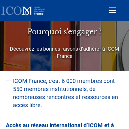
Aller
au
Toggle
contenu
navigat
principal
Pourquoi s'engager ?
Sous-
Découvrez les bonnes raisons d’adhérer à ICOM
titre
France
Accroche
ICOM France, c'est 6 000 membres dont
550 membres institutionnels, de
nombreuses rencontres et ressources en
accès libre.
Accès au réseau international d’ICOM
et à
Contenu