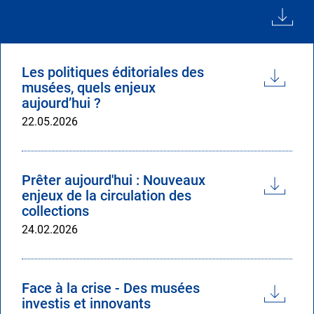
Les politiques éditoriales des
musées, quels enjeux
aujourd’hui ?
Date
22.05.2026
du
document
Prêter aujourd'hui : Nouveaux
enjeux de la circulation des
collections
Date
24.02.2026
du
document
Face à la crise - Des musées
investis et innovants