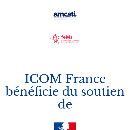
Image
Image
ICOM France
bénéficie du soutien
de
Logos
Image