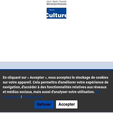
En cliquant sur « Accepter », vous acceptez le stockage de cookies
sur votre appareil. Cela permettra d'améliorer votre expérience de
Contacts
navigation, d'accéder à des fonctionnalités relatives aux réseaux
Menu
CGU
et médias sociaux, mais aussi d'analyser votre utilisation.
En
Pied
savoir plus
|
Préférences
Mentions légales
de
Refuser
Accepter
Gestion des cookies
page