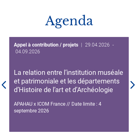
Agenda
Date
Appel à contribution / projets
|
29.04.2026
-
Date
de
04.09.2026
de
début
fin
de
La relation entre l’institution muséale
de
l'événement
l'événement
et patrimoniale et les départements
d’Histoire de l’art et d’Archéologie
APAHAU x ICOM France // Date limite : 4
septembre 2026