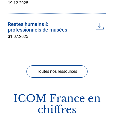
Date
19.12.2025
du
document
Restes humains &
professionnels de musées
Date
31.07.2025
du
document
Toutes nos ressources
ICOM France en
chiffres