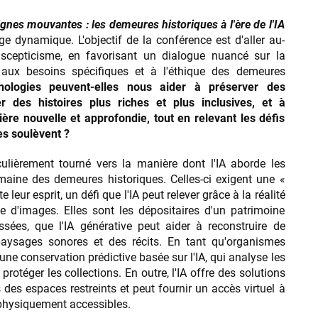
ignes mouvantes : les demeures historiques à l'ère de l'IA
ge dynamique. L'objectif de la conférence est d'aller au-
scepticisme, en favorisant un dialogue nuancé sur la
 aux besoins spécifiques et à l'éthique des demeures
ologies peuvent-elles nous aider à préserver des
r des histoires plus riches et plus inclusives, et à
ière nouvelle et approfondie, tout en relevant les défis
es soulèvent ?
iculièrement tourné vers la manière dont l'IA aborde les
aine des demeures historiques. Celles-ci exigent une «
e leur esprit, un défi que l'IA peut relever grâce à la réalité
 d'images. Elles sont les dépositaires d'un patrimoine
sées, que l'IA générative peut aider à reconstruire de
paysages sonores et des récits. En tant qu'organismes
d'une conservation prédictive basée sur l'IA, qui analyse les
rotéger les collections. En outre, l'IA offre des solutions
s des espaces restreints et peut fournir un accès virtuel à
 physiquement accessibles.