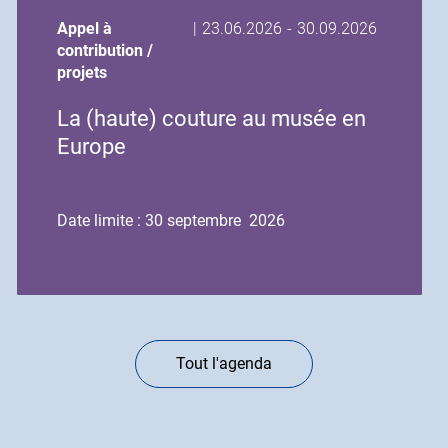
Date
Date
Appel à
|
23.06.2026
-
30.09.2026
de
de
contribution /
début
fin
projets
de
de
La (haute) couture au musée en
l'événement
l'événement
Europe
Date limite : 30 septembre 2026
Tout l'agenda