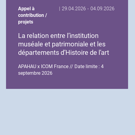
Date
Date
Appel à
|
29.04.2026
-
04.09.2026
de
de
contribution /
début
fin
projets
de
de
La relation entre l’institution
l'événement
l'événement
muséale et patrimoniale et les
départements d’Histoire de l’art
et d’Archéologie
APAHAU x ICOM France // Date limite : 4
septembre 2026