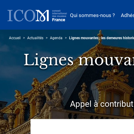
Aller
au
Qui sommes-nous ?
Adhé
contenu
principal
Accueil
Actualités
Agenda
Lignes mouvantes : les demeures historiqu
Lignes mouvant
Sous-
Appel à contribu
titre