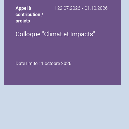
Date
Date
Appel à
|
22.07.2026
-
01.10.2026
de
de
contribution /
début
fin
projets
de
de
Colloque "Climat et Impacts"
l'événement
l'événement
Date limite : 1 octobre 2026