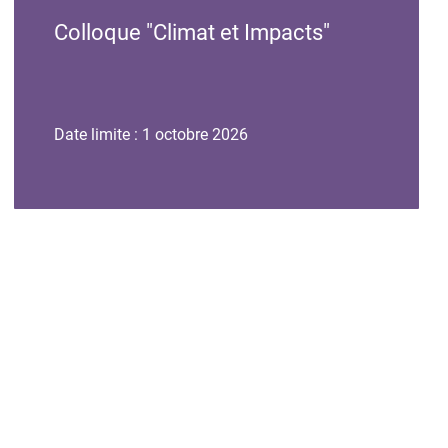
de
de
Colloque "Climat et Impacts"
l'événement
l'événement
Date limite : 1 octobre 2026