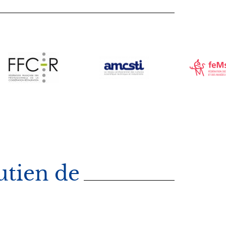
Image
Image
utien de