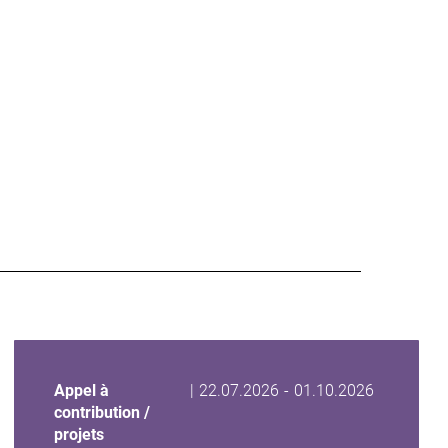
Date
Date
Appel à
|
22.07.2026
-
01.10.2026
de
de
contribution /
début
fin
projets