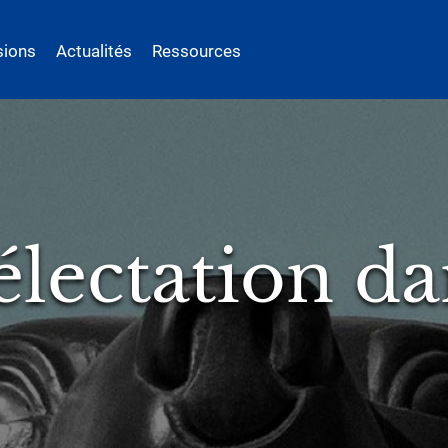
sions
Actualités
Ressources
sées sous
ntes : liberté
es et controv