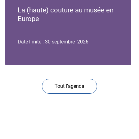
de
de
La (haute) couture au musée en
l'événement
l'événement
Europe
Date limite : 30 septembre 2026
Tout l'agenda