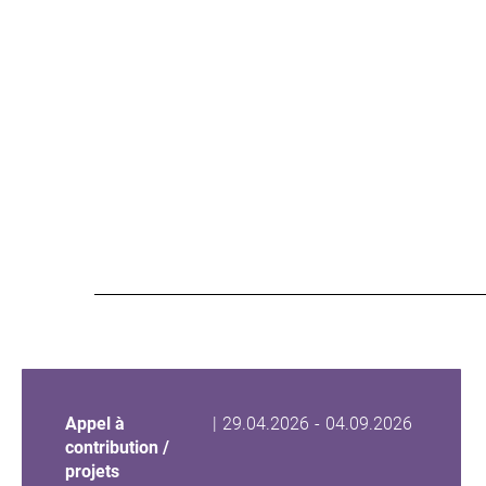
Date
Date
Appel à
|
29.04.2026
-
04.09.2026
de
de
contribution /
début
fin
projets