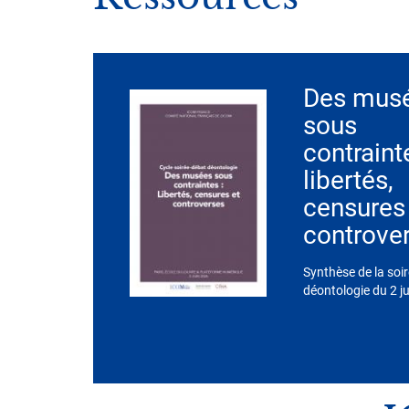
Des mus
sous
contraint
libertés,
censures
controve
Synthèse de la soi
déontologie du 2 j