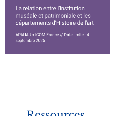
de
de
La relation entre l’institution
l'événement
l'événement
muséale et patrimoniale et les
départements d’Histoire de l’art
et d’Archéologie
APAHAU x ICOM France // Date limite : 4
septembre 2026
Ressources