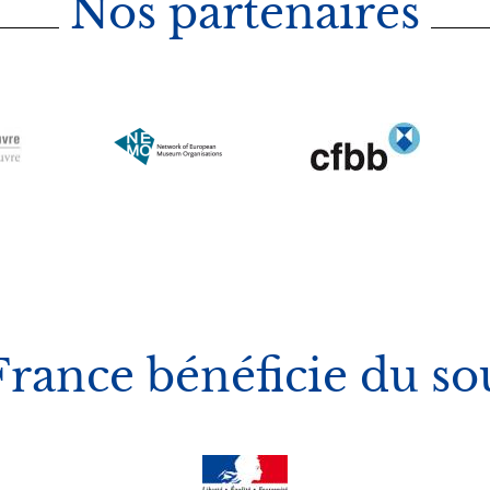
Nos partenaires
Image
Image
Image
ance bénéficie du so