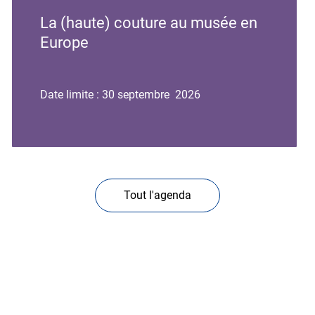
de
de
La (haute) couture au musée en
l'événement
l'événement
Europe
Date limite : 30 septembre 2026
Tout l'agenda