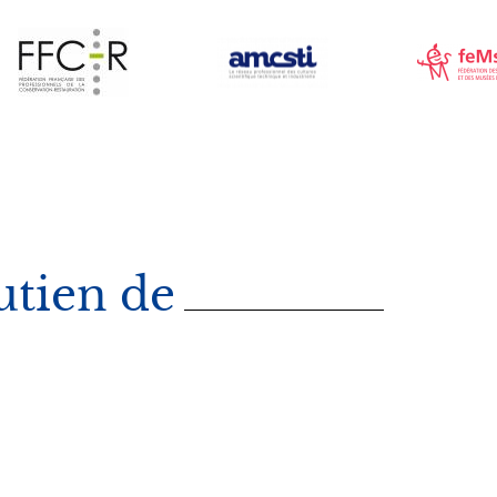
Image
Image
utien de