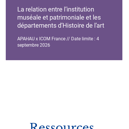
de
de
La relation entre l’institution
l'événement
l'événement
muséale et patrimoniale et les
départements d’Histoire de l’art
et d’Archéologie
APAHAU x ICOM France // Date limite : 4
septembre 2026
Ressources