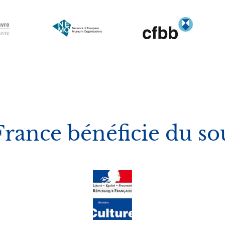
Image
Image
Image
ance bénéficie du so
Image