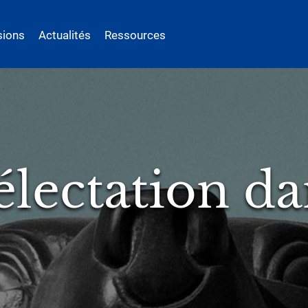
sions
Actualités
Ressources
sées sous
ntes : liberté
es et controv