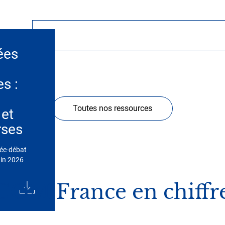
ées
es :
Toutes nos ressources
 et
rses
rée-débat
uin 2026
COM France en chiffr