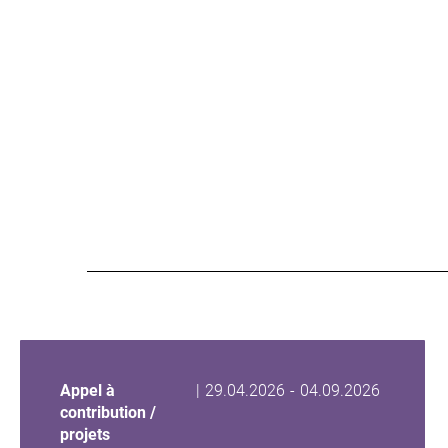
Date
Date
Appel à
|
29.04.2026
-
04.09.2026
de
de
contribution /
début
fin
projets