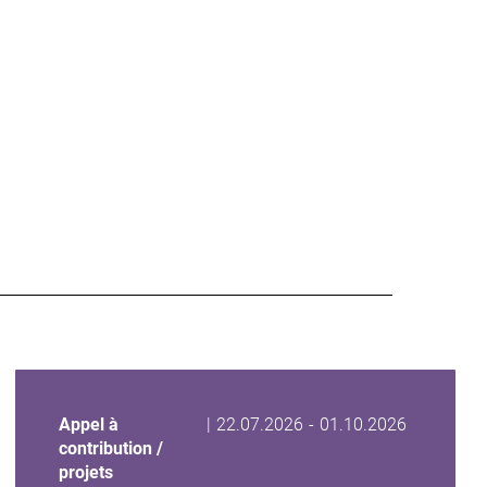
Date
Date
Appel à
|
22.07.2026
-
01.10.2026
de
de
contribution /
début
fin
projets