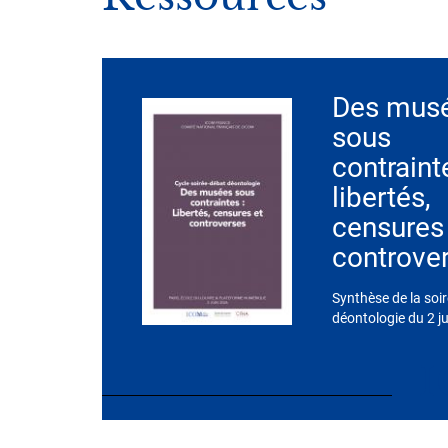
Des mus
sous
contraint
libertés,
censures
controve
Synthèse de la soi
déontologie du 2 j
I