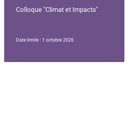
de
de
Colloque "Climat et Impacts"
l'événement
l'événement
Date limite : 1 octobre 2026