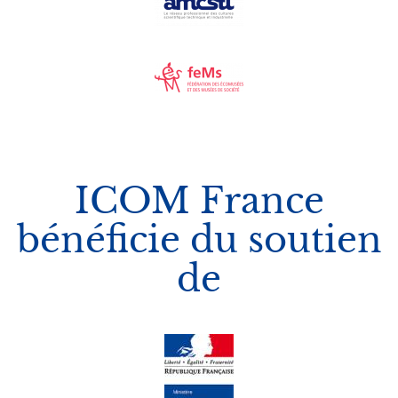
Image
ICOM France
bénéficie du soutien
de
Logos
Image