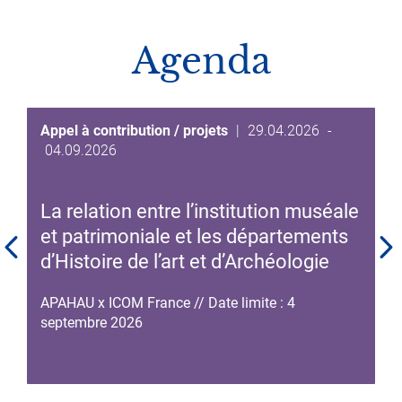
Agenda
Date
Appel à contribution / projets
|
29.04.2026
-
Date
de
04.09.2026
de
début
fin
de
La relation entre l’institution muséale
de
l'événement
l'événement
et patrimoniale et les départements
d’Histoire de l’art et d’Archéologie
APAHAU x ICOM France // Date limite : 4
septembre 2026