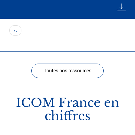
Pagination
Page
‹‹
précédente
Toutes nos ressources
ICOM France en
chiffres