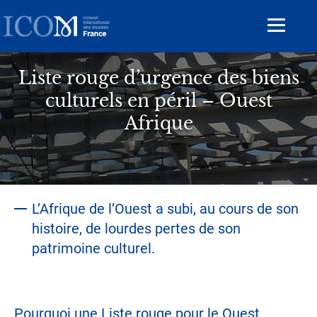
Aller
au
Toggle
contenu
navigat
principal
Liste rouge d’urgence des biens
culturels en péril – Ouest
Afrique
L’Afrique de l’Ouest a subi, au cours de son
histoire, de lourdes pertes de son
patrimoine culturel.
Pourquoi une Liste rouge pour le Ouest