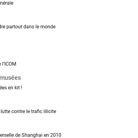
nérale
dre partout dans le monde
e l’ICOM
s musées
es en kit !
tte contre le trafic illicite
iverselle de Shanghai en 2010