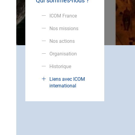
Qui sommes-nous ?
ICOM France
Nos missions
Nos actions
Organisation
Historique
Liens avec ICOM
international