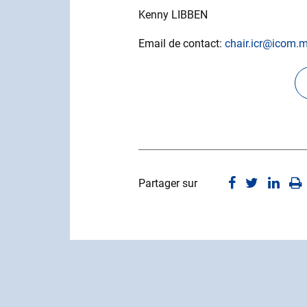
Kenny LIBBEN
Email de contact:
chair.icr@icom
Partager sur