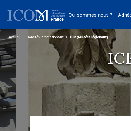
Aller
au
Qui sommes-nous ?
Adhé
contenu
principal
Accueil
Comités internationaux
ICR (Musées régionaux)
IC