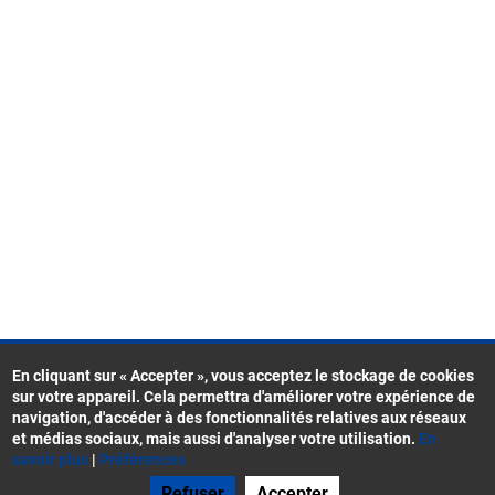
En cliquant sur « Accepter », vous acceptez le stockage de cookies
sur votre appareil. Cela permettra d'améliorer votre expérience de
Contacts
navigation, d'accéder à des fonctionnalités relatives aux réseaux
Menu
CGU
et médias sociaux, mais aussi d'analyser votre utilisation.
En
Pied
savoir plus
|
Préférences
Mentions légales
de
Refuser
Accepter
Gestion des cookies