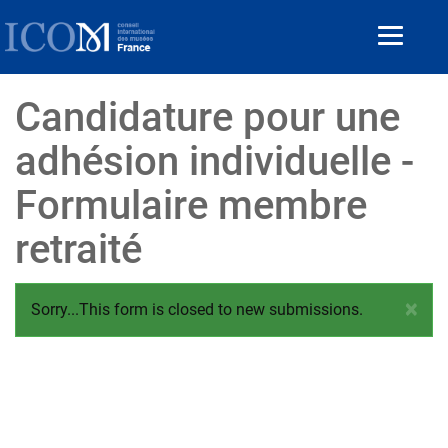
Aller
au
Toggle
contenu
navigat
principal
Candidature pour une
adhésion individuelle -
Formulaire membre
retraité
×
Message
Sorry...This form is closed to new submissions.
d'état