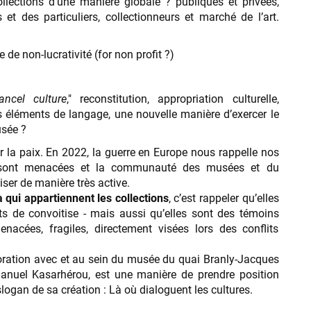
lections d’une manière globale ? publiques et privées,
 et des particuliers, collectionneurs et marché de l’art.
de non-lucrativité (for non profit ?)
ancel culture
," reconstitution, appropriation culturelle,
les éléments de langage, une nouvelle manière d’exercer le
usée ?
ur la paix. En 2022, la guerre en Europe nous rappelle nos
s sont menacées et la communauté des musées et du
iser de manière très active.
à qui appartiennent les collections
, c’est rappeler qu’elles
ets de convoitise - mais aussi qu’elles sont des témoins
nacées, fragiles, directement visées lors des conflits
aboration avec et au sein du musée du quai Branly-Jacques
anuel Kasarhérou, est une manière de prendre position
ogan de sa création : Là où dialoguent les cultures.