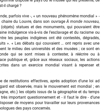
légitimité dispose le pays ou le musée qui les présente, de
st-il chargé ?
rande, parfois vive -, « un nouveau phénomène mondial » -
 la chaire du Louvre, dans son ouvrage
À monde nouveau,
s (objets) statues et des monuments, qui pouvaient être
ne indulgence vis-à-vis de l’esclavage et du racisme ou
ontre les peuples indigènes ont été contestés, dégradés,
its ». « Les débats qui couvaient … ont repris avec une
ent le milieu des universités et des musées ; ce sont en
onde qui se sont mises à contester, à réécrire ou à
place publique et, grâce aux réseaux sociaux, les actions
crites dans un exercice mondial visant à repenser et
e de restitutions effectives, après adoption d’une loi ad
égard est observée, mais le mouvement est mondial ; en
gne, etc.) les objets issus de la géographie et du temps
 très important questionnement et - il faut le dire - d’une
isposer de moyens pour travailler sur leurs provenances
omologues des pays concernés.