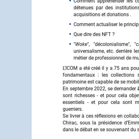
Comment appréhender les col
détenues par des institutions
acquisitions et donations .
Comment actualiser le principe 
Que dire des NFT ?
"
Woke
", "décolonialisme", "
c
universalisme, etc. derrière 
métier de professionnel de m
L’ICOM a été créé il y a 75 ans po
fondamentaux : les collection
patrimoine est capable de se mobil
En septembre 2022, se demander
sont richesses - et pour cela obj
essentiels - et pour cela sont me
guerriers.
Se livrer à ces réflexions en coll
Chirac, sous la présidence d’Emm
dans le débat en se souvenant du sl