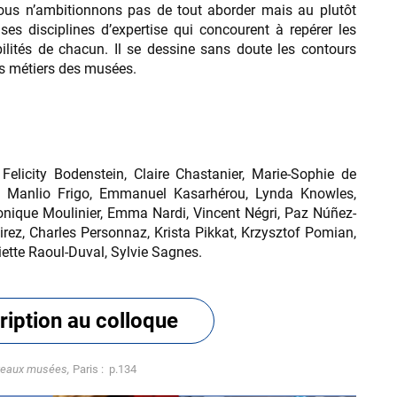
nous n’ambitionnons pas de tout aborder mais au plutôt
ses disciplines d’expertise qui concourent à repérer les
bilités de chacun. Il se dessine sans doute les contours
es métiers des musées.
Felicity Bodenstein, Claire Chastanier, Marie-Sophie de
t, Manlio Frigo, Emmanuel Kasarhérou, Lynda Knowles,
ronique Moulinier, Emma Nardi, Vincent Négri, Paz Núñez-
rez, Charles Personnaz, Krista Pikkat, Krzysztof Pomian,
iette Raoul-Duval, Sylvie Sagnes.
ription au colloque
veaux musées,
Paris : p.134