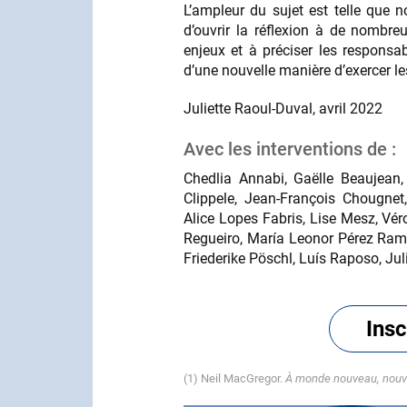
L’ampleur du sujet est telle que 
d’ouvrir la réflexion à de nombreu
enjeux et à préciser les responsa
d’une nouvelle manière d’exercer l
Juliette Raoul-Duval, avril 2022
Avec les interventions de :
Chedlia Annabi, Gaëlle Beaujean, 
Clippele, Jean-François Chougne
Alice Lopes Fabris, Lise Mesz, Vé
Regueiro, María Leonor Pérez Rami
Friederike Pöschl, Luís Raposo, Jul
Insc
(1) Neil MacGregor.
À monde nouveau, nou