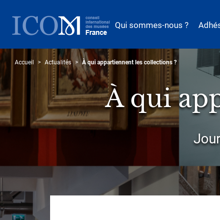
Aller
au
Qui sommes-nous ?
Adhé
contenu
principal
Accueil
Actualités
À qui appartiennent les collections ?
À qui app
Sous-
Jour
titre