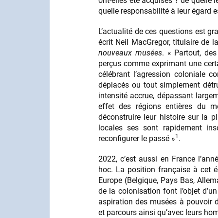
ont-elles été acquises ? de quelle 
quelle responsabilité à leur égard e
L’actualité de ces questions est g
écrit Neil MacGregor, titulaire de
nouveaux musées
. « Partout, de
perçus comme exprimant une certai
célébrant l’agression coloniale c
déplacés ou tout simplement détru
intensité accrue, dépassant largem
effet des régions entières du m
déconstruire leur histoire sur la 
locales ses sont rapidement ins
1
reconfigurer le passé »
.
2022, c’est aussi en France l’anné
hoc. La position française à cet 
Europe (Belgique, Pays Bas, Allema
de la colonisation font l’objet d’un
aspiration des musées à pouvoir d
et parcours ainsi qu’avec leurs h