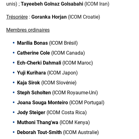
unis) ;
Tayeebeh Golnaz Golsabahi
(ICOM Iran)
Trésorière
:
Goranka Horjan
(ICOM Croatie)
Membres ordinaires
Marília Bonas
(ICOM Brésil)
Catherine Cole
(ICOM Canada)
Ech-Cherki Dahmali
(ICOM Maroc)
Yuji Kurihara
(ICOM Japon)
Kaja Sirok
(ICOM Slovénie)
Steph Scholten
(ICOM Royaume-Uni)
Joana Souga Monteiro
(ICOM Portugal)
Jody Steiger
(ICOM Costa Rica)
Muthoni Thang'wa
(ICOM Kenya)
Deborah Tout-Smith
(ICOM Australie)