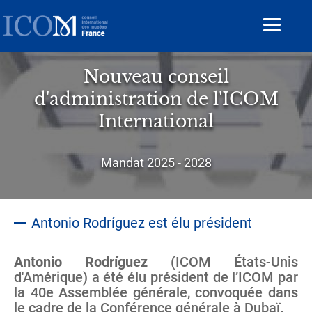
Aller
au
Toggle
contenu
navigat
principal
Nouveau conseil
d'administration de l'ICOM
International
Sous-
Mandat 2025 - 2028
titre
Antonio Rodríguez est élu président
Antonio Rodríguez
(ICOM États-Unis
d'Amérique) a été élu président de l’ICOM par
la 40e Assemblée générale, convoquée dans
le cadre de la Conférence générale à Dubaï.