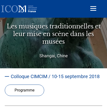
Aller
au
Toggle
contenu
navigat
principal
Les musiques traditionnelles et
leur mise en scène dans les
musées
Sous-
Shangai, Chine
titre
Colloque CIMCIM / 10-15 septembre 2018
Programme