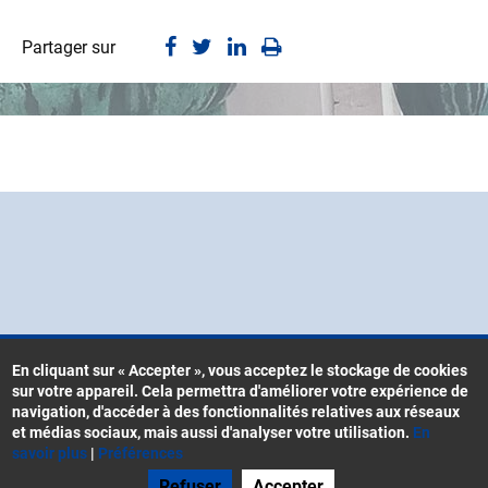
Partager sur
En cliquant sur « Accepter », vous acceptez le stockage de cookies
sur votre appareil. Cela permettra d'améliorer votre expérience de
Contacts
navigation, d'accéder à des fonctionnalités relatives aux réseaux
Menu
CGU
et médias sociaux, mais aussi d'analyser votre utilisation.
En
Pied
savoir plus
|
Préférences
Mentions légales
de
Refuser
Accepter
Gestion des cookies