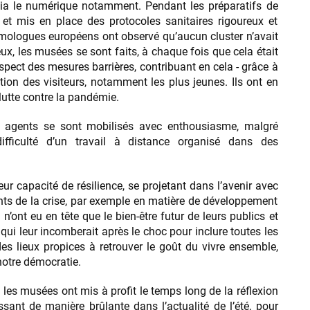
ia le numérique notamment. Pendant les préparatifs de
 et mis en place des protocoles sanitaires rigoureux et
mologues européens ont observé qu’aucun cluster n’avait
ux, les musées se sont faits, à chaque fois que cela était
spect des mesures barrières, contribuant en cela - grâce à
cation des visiteurs, notamment les plus jeunes. Ils ont en
 lutte contre la pandémie.
les agents se sont mobilisés avec enthousiasme, malgré
 difficulté d’un travail à distance organisé dans des
ur capacité de résilience, se projetant dans l’avenir avec
nts de la crise, par exemple en matière de développement
s n’ont eu en tête que le bien-être futur de leurs publics et
 qui leur incomberait après le choc pour inclure toutes les
 des lieux propices à retrouver le goût du vivre ensemble,
notre démocratie.
, les musées ont mis à profit le temps long de la réflexion
sant de manière brûlante dans l’actualité de l’été, pour