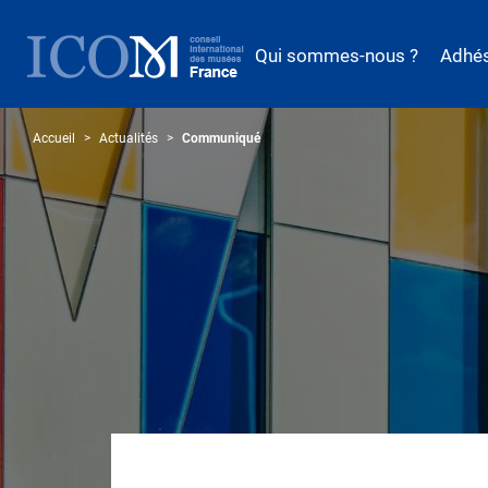
Aller
au
Qui sommes-nous ?
Adhé
contenu
principal
Accueil
Actualités
Communiqué