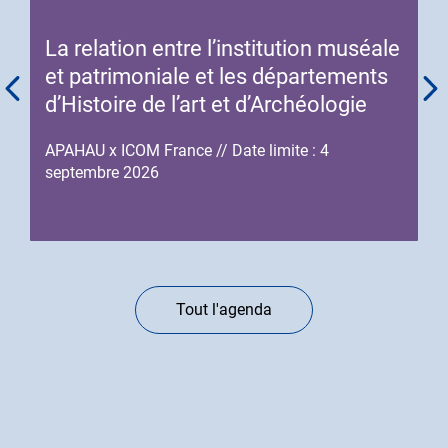
de
début
fin
de
La relation entre l’institution muséale
de
l'événement
l'événement
et patrimoniale et les départements
d’Histoire de l’art et d’Archéologie
APAHAU x ICOM France // Date limite : 4
septembre 2026
Tout l'agenda