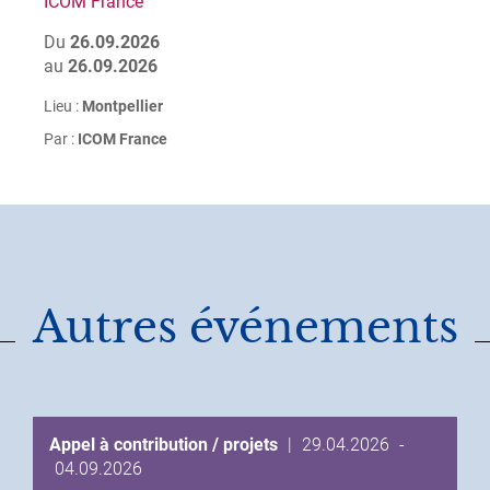
ICOM France
Du
26.09.2026
au
26.09.2026
Lieu :
Montpellier
Par :
ICOM France
Autres événements
Date
Appel à contribution / projets
|
29.04.2026
-
Date
de
04.09.2026