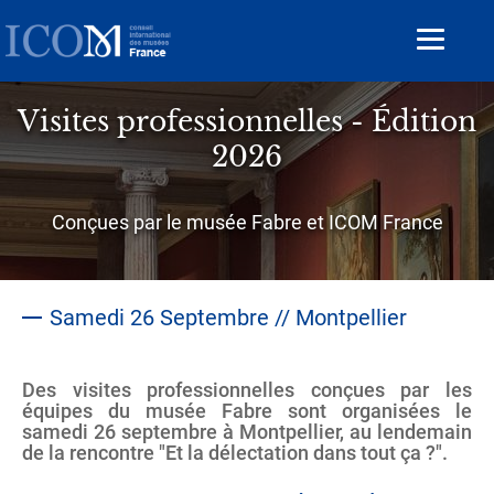
Aller
au
Toggle
contenu
navigat
principal
Visites professionnelles - Édition
2026
Sous-
Conçues par le musée Fabre et ICOM France
titre
Samedi 26 Septembre // Montpellier
Des visites professionnelles conçues par les
Contenu
équipes du musée Fabre sont organisées le
samedi 26 septembre à Montpellier, au lendemain
de la rencontre "Et la délectation dans tout ça ?".