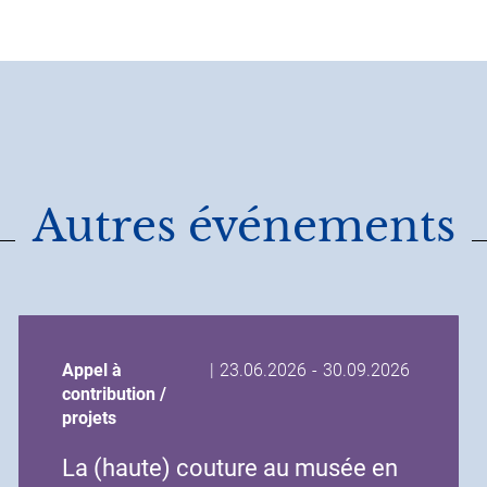
Autres événements
Date
Date
Appel à
|
23.06.2026
-
30.09.2026
de
de
contribution /
début
fin
projets
de
de
La (haute) couture au musée en
l'événement
l'événement