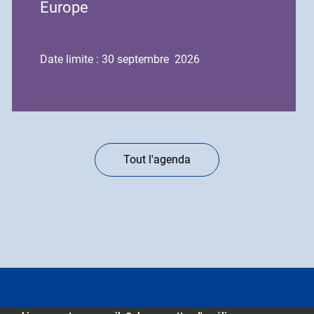
Europe
Date limite : 30 septembre 2026
Tout l'agenda
Contacts
CGU
Mentions légales
Gestion des cookies