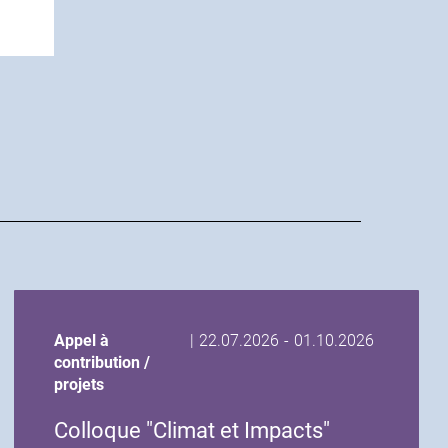
Date
Date
Appel à
|
22.07.2026
-
01.10.2026
de
de
contribution /
début
fin
projets
de
de
Colloque "Climat et Impacts"
l'événement
l'événement