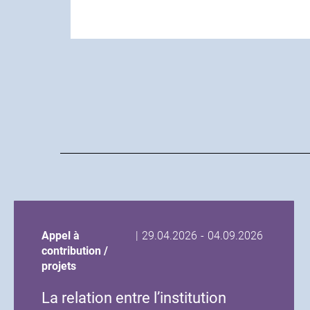
Date
Date
Appel à
|
29.04.2026
-
04.09.2026
de
de
contribution /
début
fin
projets
de
de
La relation entre l’institution
l'événement
l'événement