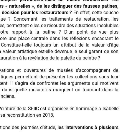
s « naturelles », de les distinguer des fausses patines,
a décision pour les restaurateurs ?
En effet, cette couche
ique ? Concernant les traitements de restauration, les
s, permettent-elles de résoudre des situations insolubles
i notre rapport à la patine ? D’un point de vue plus
core une place centrale dans les réflexions encadrant le
onstitue-t-elle toujours un attribut de la valeur d’âge
 valeur artistique est-elle devenue le seul garant de son
tauration à la révélation de la palette du peintre ?
ovations et ouvertures de musées s’accompagnent de
ques permettant de présenter les collections sous leur
sent. Il s’agira de confronter les arguments qui motivent
er dans quelle mesure ils marquent un tournant dans la
anciens.
Peinture de la SFIIC est organisée en hommage à Isabelle
sa reconstitution en 2018.
tions des journées d’étude,
les interventions à plusieurs