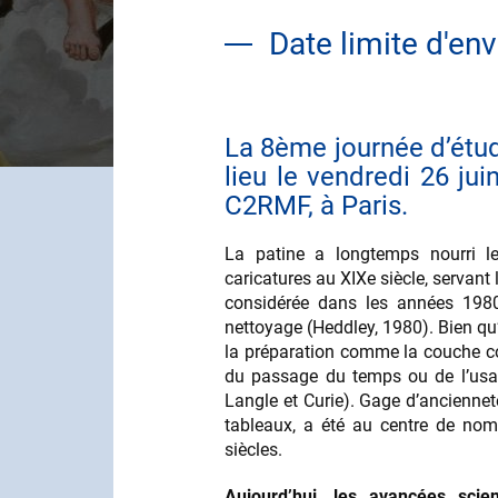
Date limite d'en
La 8ème journée d’étud
Contenu
lieu le vendredi 26 ju
C2RMF, à Paris.
La patine a longtemps nourri le
caricatures au XIXe siècle, servant 
considérée dans les années 1980
nettoyage (Heddley, 1980). Bien qu’
la préparation comme la couche col
du passage du temps ou de l’usag
Langle et Curie). Gage d’anciennet
tableaux, a été au centre de nom
siècles.
Aujourd’hui, les avancées scien