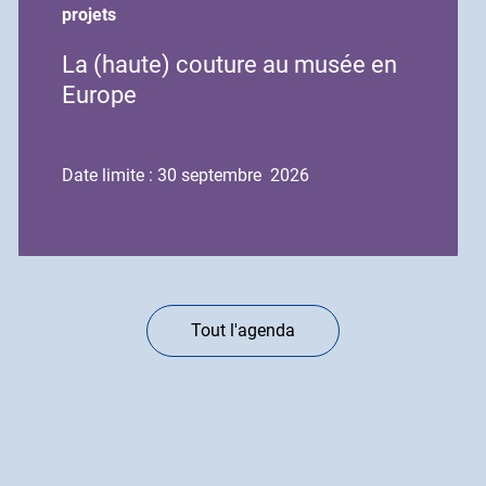
début
fin
projets
de
de
La (haute) couture au musée en
l'événement
l'événement
Europe
Date limite : 30 septembre 2026
Tout l'agenda