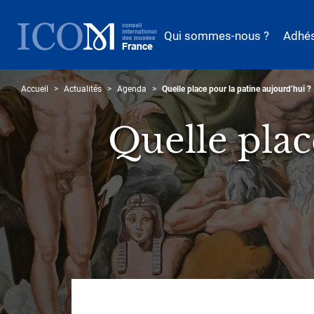
Aller
au
Qui sommes-nous ?
Adhé
contenu
principal
Accueil
Actualités
Agenda
Quelle place pour la patine aujourd’hui ?
Quelle plac
Sous-
titre