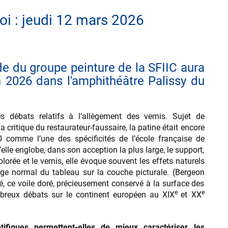
voi : jeudi 12 mars 2026
e du groupe peinture de la SFIIC aura
in 2026 dans l'amphithéâtre Palissy du
s débats relatifs à l’allègement des vernis. Sujet de
la critique du restaurateur-faussaire, la patine était encore
 comme l’une des spécificités de l’école française de
elle englobe, dans son acception la plus large, le support,
orée et le vernis, elle évoque souvent les effets naturels
e normal du tableau sur la couche picturale. (Bergeon
é, ce voile doré, précieusement conservé à la surface des
e
e
breux débats sur le continent européen au XIX
et XX
tifiques permettent-elles de mieux caractériser les