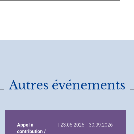
Autres événements
Date
Date
Appel à
|
23.06.2026
-
30.09.2026
de
de
contribution /