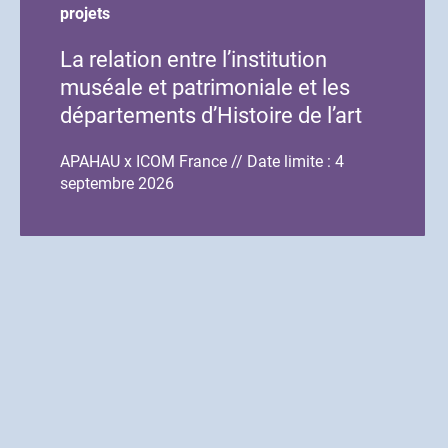
début
fin
projets
de
de
La relation entre l’institution
l'événement
l'événement
muséale et patrimoniale et les
départements d’Histoire de l’art
et d’Archéologie
APAHAU x ICOM France // Date limite : 4
septembre 2026