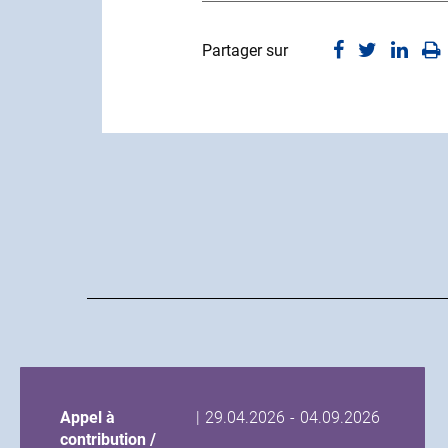
Partager sur
Date
Date
Appel à
|
29.04.2026
-
04.09.2026
de
de
contribution /