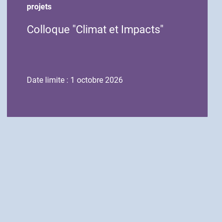
début
fin
projets
de
de
Colloque "Climat et Impacts"
l'événement
l'événement
Date limite : 1 octobre 2026