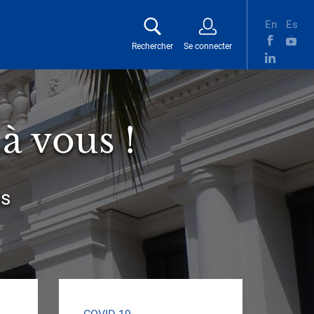
En
Es
Rechercher
Se connecter
Menu
Résea
du
socia
compte
de
l'utilisateur
à vous !
us