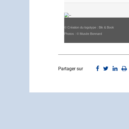
© Création du logotype : Bik & Book
Photos : © Musée Bonnard
Partager sur