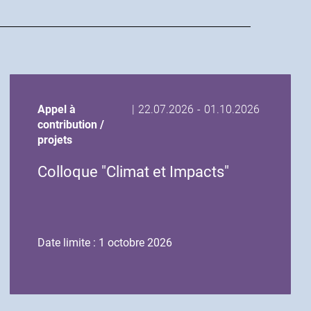
Date
Date
Appel à
|
22.07.2026
-
01.10.2026
de
de
contribution /
début
fin
projets
de
de
Colloque "Climat et Impacts"
l'événement
l'événement
Date limite : 1 octobre 2026