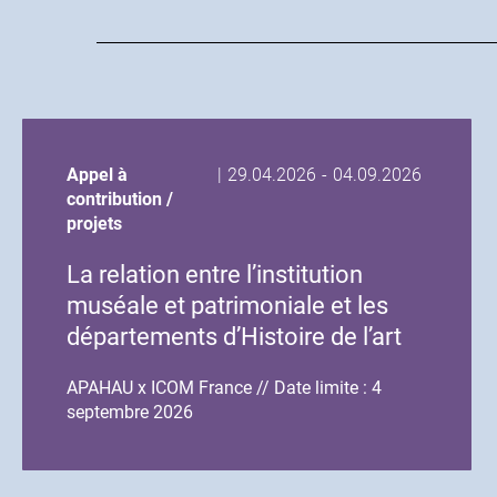
Date
Date
Appel à
|
29.04.2026
-
04.09.2026
de
de
contribution /
début
fin
projets
de
de
La relation entre l’institution
l'événement
l'événement
muséale et patrimoniale et les
départements d’Histoire de l’art
et d’Archéologie
APAHAU x ICOM France // Date limite : 4
septembre 2026