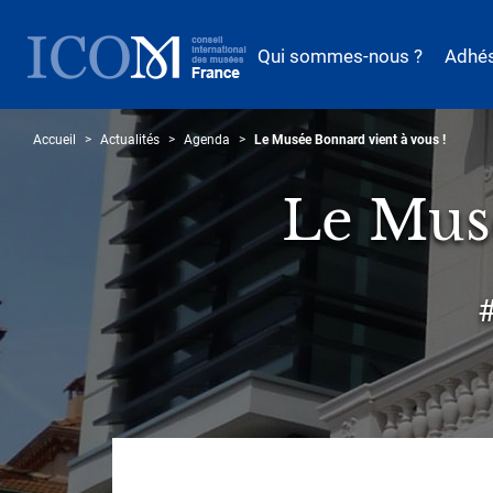
Aller
au
Qui sommes-nous ?
Adhé
contenu
principal
Accueil
Actualités
Agenda
Le Musée Bonnard vient à vous !
Le Musé
Sous-
#
titre