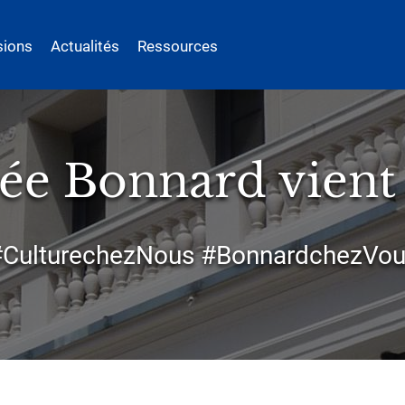
sions
Actualités
Ressources
e Bonnard vient 
CulturechezNous #BonnardchezVo