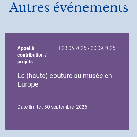
Autres événements
Date
Date
Appel à
|
23.06.2026
-
30.09.2026
de
de
contribution /
début
fin
projets
de
de
La (haute) couture au musée en
l'événement
l'événement
Europe
Date limite : 30 septembre 2026