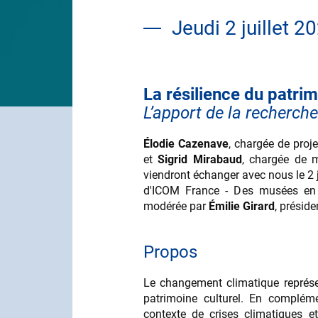
Jeudi 2 juillet 2
La résilience du patri
Contenu
L’apport de la recherch
Élodie Cazenave
, chargée de proj
et
Sigrid Mirabaud
, chargée de m
viendront échanger avec nous le 2 
d'ICOM France - Des musées en l
modérée par
Émilie Girard
, présid
Propos
Le changement climatique représen
patrimoine culturel. En complém
contexte de crises climatiques et