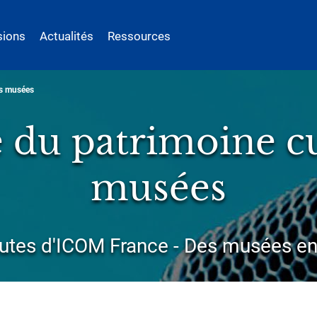
sions
Actualités
Ressources
es musées
e du patrimoine cu
musées
utes d'ICOM France - Des musées en