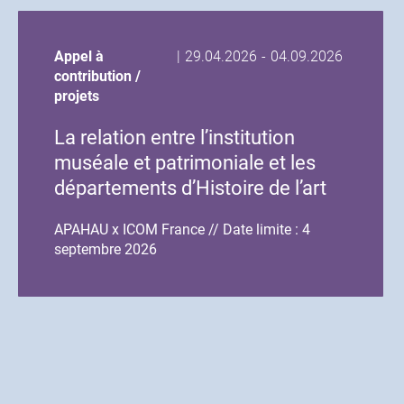
Date
Date
Appel à
|
29.04.2026
-
04.09.2026
de
de
contribution /
début
fin
projets
de
de
La relation entre l’institution
l'événement
l'événement
muséale et patrimoniale et les
départements d’Histoire de l’art
et d’Archéologie
APAHAU x ICOM France // Date limite : 4
septembre 2026