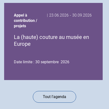
Date
Date
Appel à
|
23.06.2026
-
30.09.2026
de
de
contribution /
début
fin
projets
de
de
La (haute) couture au musée en
l'événement
l'événement
Europe
Date limite : 30 septembre 2026
Tout l'agenda