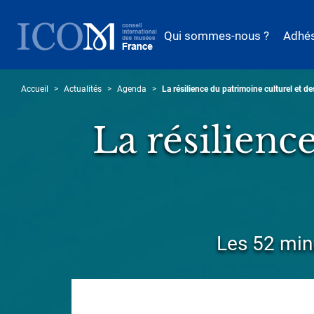
Aller
au
Qui sommes-nous ?
Adhé
contenu
principal
Accueil
Actualités
Agenda
La résilience du patrimoine culturel et d
La résilienc
Sous-
Les 52 min
titre