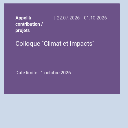
Date
Date
Appel à
|
22.07.2026
-
01.10.2026
de
de
contribution /
début
fin
projets
de
de
Colloque "Climat et Impacts"
l'événement
l'événement
Date limite : 1 octobre 2026