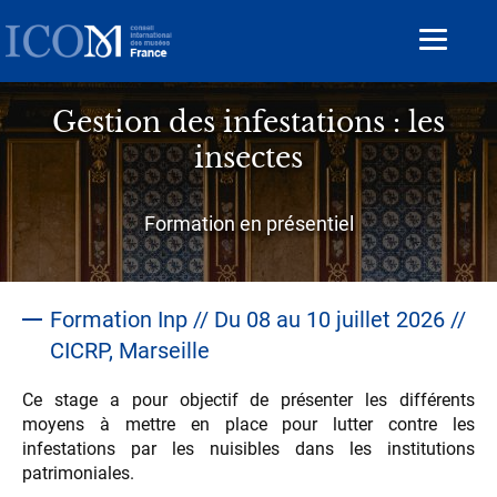
Aller
au
Toggle
contenu
navigat
principal
Gestion des infestations : les
insectes
Sous-
Formation en présentiel
titre
Formation Inp // Du 08 au 10 juillet 2026 //
CICRP, Marseille
Contenu
Ce stage a pour objectif de présenter les différents
moyens à mettre en place pour lutter contre les
infestations par les nuisibles dans les institutions
patrimoniales.