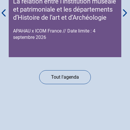
La relation entre l’institution muséale
de
l'événement
l'événement
et patrimoniale et les départements
d’Histoire de l’art et d’Archéologie
APAHAU x ICOM France // Date limite : 4
septembre 2026
Tout l'agenda