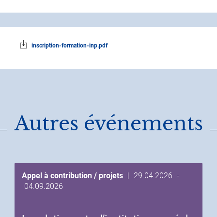
inscription-formation-inp.pdf
Autres événements
Date
Appel à contribution / projets
|
29.04.2026
-
Date
de
04.09.2026
de
début
fin
de