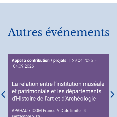
Autres événements
Date
Appel à contribution / projets
|
29.04.2026
-
Date
de
04.09.2026
de
début
fin
de
La relation entre l’institution muséale
de
l'événement
l'événement
et patrimoniale et les départements
d’Histoire de l’art et d’Archéologie
APAHAU x ICOM France // Date limite : 4
septembre 2026