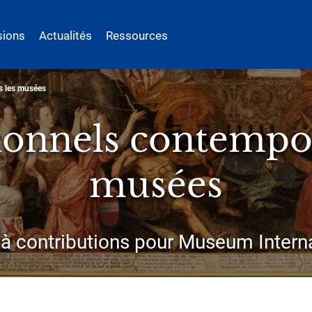
sions
Actualités
Ressources
s les musées
sionnels contempor
musées
à contributions pour Museum Intern