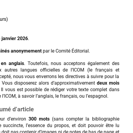
urs)
 janvier 2026
.
inés anonymement
par le Comité Éditorial.
 en anglais
. Toutefois, nous acceptons également des
 autres langues officielles de l’ICOM (le français et
cepté, nous vous enverrons les directives à suivre pour la
t. Vous disposerez alors d’approximativement
deux mois
. Il vous est possible de rédiger votre texte complet dans
e l’ICOM, à savoir l’anglais, le français, ou l’espagnol.
umé d’article
eur d’environ
300 mots
(sans compter la bibliographie
e succincte, l’essence du propos, et doit pouvoir être lu
e doit pas contenir d’images ni de notes de bas de page et