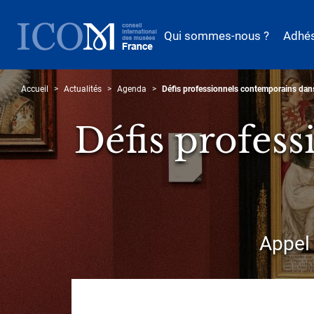
Aller
au
Qui sommes-nous ?
Adhé
contenu
principal
Accueil
Actualités
Agenda
Défis professionnels contemporains dan
Défis profes
Sous-
Appel 
titre