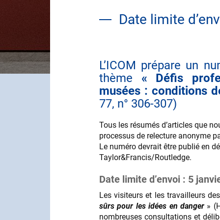
Date limite d’env
L’ICOM prépare un n
Contenu
thème
« Défis prof
musées : conditions de
77, n° 306-307)
Tous les résumés d’articles que no
processus de relecture anonyme pa
Le numéro devrait être publié en d
Taylor&Francis/Routledge.
Date limite d’envoi : 5 janv
Les visiteurs et les travailleurs
sûrs pour les idées en danger
» (
nombreuses consultations et délibé