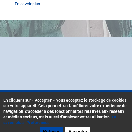
En savoir plus
sur
Agenda
En cliquant sur « Accepter », vous acceptez le stockage de cookies
sur votre appareil. Cela permettra d'améliorer votre expérience de
Contacts
navigation, d'accéder à des fonctionnalités relatives aux réseaux
Menu
CGU
et médias sociaux, mais aussi d'analyser votre utilisation.
En
Pied
savoir plus
|
Préférences
Mentions légales
de
Refuser
Accepter
Gestion des cookies