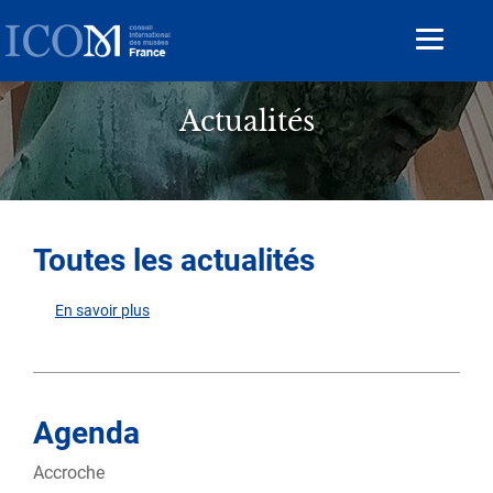
Aller
au
Toggle
contenu
navigat
principal
Actualités
Toutes les actualités
En savoir plus
sur
Toutes
les
actualités
Agenda
Accroche