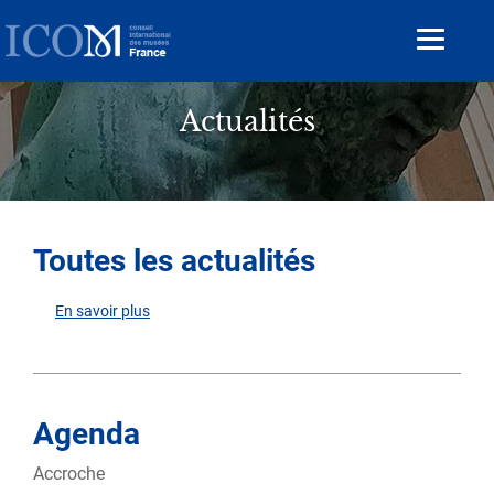
Aller
au
Toggle
contenu
navigat
principal
Actualités
Toutes les actualités
En savoir plus
sur
Toutes
les
actualités
Agenda
Accroche