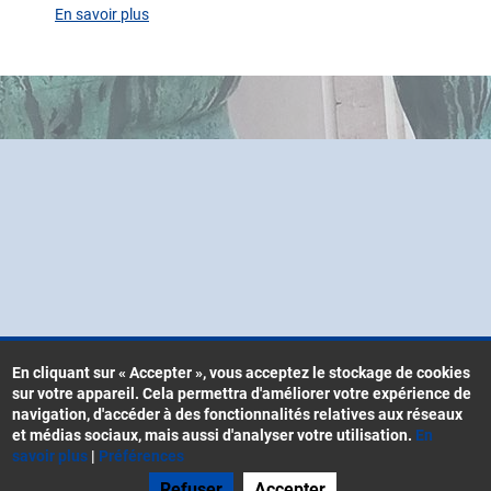
En savoir plus
sur
Agenda
En cliquant sur « Accepter », vous acceptez le stockage de cookies
sur votre appareil. Cela permettra d'améliorer votre expérience de
Contacts
navigation, d'accéder à des fonctionnalités relatives aux réseaux
Menu
CGU
et médias sociaux, mais aussi d'analyser votre utilisation.
En
Pied
savoir plus
|
Préférences
Mentions légales
de
Refuser
Accepter
Gestion des cookies