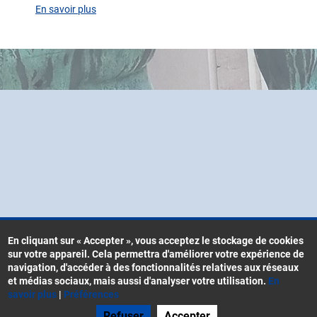
En savoir plus
sur
Agenda
En cliquant sur « Accepter », vous acceptez le stockage de cookies
sur votre appareil. Cela permettra d'améliorer votre expérience de
Contacts
navigation, d'accéder à des fonctionnalités relatives aux réseaux
Menu
CGU
et médias sociaux, mais aussi d'analyser votre utilisation.
En
Pied
savoir plus
|
Préférences
Mentions légales
de
Refuser
Accepter
Gestion des cookies