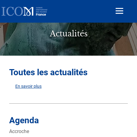
Aller
au
Toggle
contenu
navigat
principal
Actualités
Toutes les actualités
En savoir plus
sur
Toutes
les
actualités
Agenda
Accroche