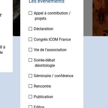
Les événements
Appel à contribution /
r
projets
Déclaration
Congrès ICOM France
8 à
Vie de l'association
de
Soirée-débat
déontologie
Séminaire / conférence
Rencontre
Publication
Editos