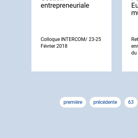
entrepreneuriale
Eu
m
Colloque INTERCOM/ 23-25
Ret
Février 2018
enr
du
Pagination
Première
première
Page
précédente
Pag
63
page
précédente