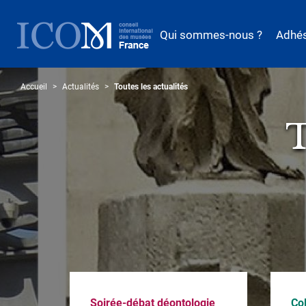
Aller
au
Qui sommes-nous ?
Adhé
contenu
principal
Accueil
Actualités
Toutes les actualités
T
Soirée-débat déontologie
Co