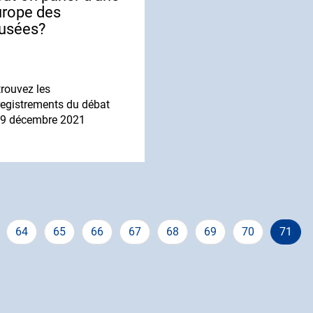
rope des
usées?
rouvez les
egistrements du débat
 9 décembre 2021
e
Page
64
Page
65
Page
66
Page
67
Page
68
Page
69
Page
70
Page
71
couran