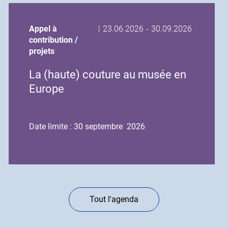
Date
Date
Appel à
|
23.06.2026
-
30.09.2026
de
de
contribution /
début
fin
projets
de
de
La (haute) couture au musée en
l'événement
l'événement
Europe
Date limite : 30 septembre 2026
Tout l'agenda