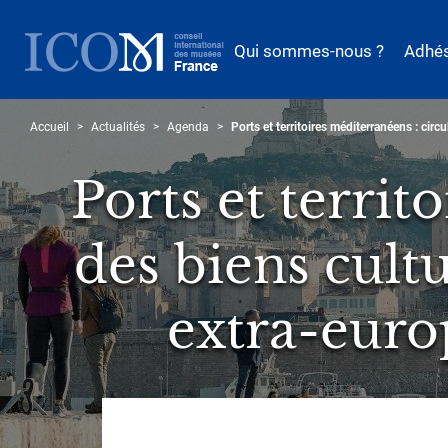
Aller
au
Qui sommes-nous ?
Adhé
contenu
principal
Accueil
Actualités
Agenda
Ports et territoires méditerranéens : circ
Ports et territ
des biens cultu
extra-euro