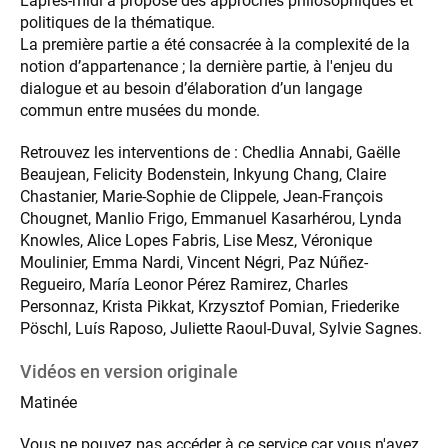
L'après-midi a proposé des approches philosophiques et
politiques de la thématique.
La première partie a été consacrée à la complexité de la
notion d’appartenance ; la dernière partie, à l'enjeu du
dialogue et au besoin d’élaboration d’un langage
commun entre musées du monde.
Retrouvez les interventions de : Chedlia Annabi, Gaëlle
Beaujean, Felicity Bodenstein, Inkyung Chang, Claire
Chastanier, Marie-Sophie de Clippele, Jean-François
Chougnet, Manlio Frigo, Emmanuel Kasarhérou, Lynda
Knowles, Alice Lopes Fabris, Lise Mesz, Véronique
Moulinier, Emma Nardi, Vincent Négri, Paz Núñez-
Regueiro, María Leonor Pérez Ramirez, Charles
Personnaz, Krista Pikkat, Krzysztof Pomian, Friederike
Pöschl, Luís Raposo, Juliette Raoul-Duval, Sylvie Sagnes.
Vidéos en version originale
Matinée
Vous ne pouvez pas accéder à ce service car vous n'avez