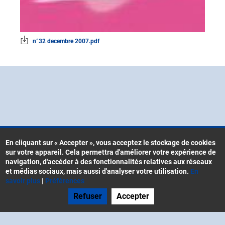
n°32 decembre 2007.pdf
En cliquant sur « Accepter », vous acceptez le stockage de cookies
sur votre appareil. Cela permettra d'améliorer votre expérience de
Contacts
navigation, d'accéder à des fonctionnalités relatives aux réseaux
Menu
CGU
et médias sociaux, mais aussi d'analyser votre utilisation.
En
Pied
savoir plus
|
Préférences
Mentions légales
de
Refuser
Accepter
Gestion des cookies
page