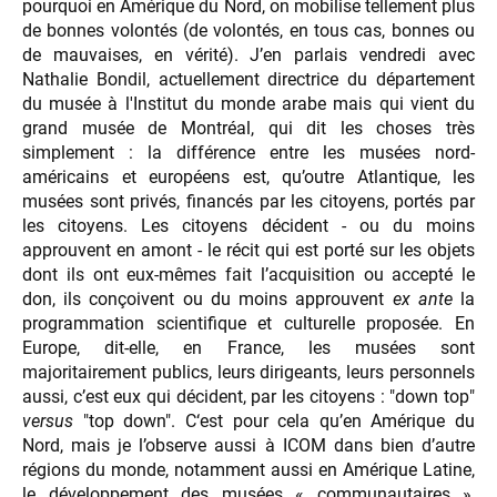
pourquoi en Amérique du Nord, on mobilise tellement plus
de bonnes volontés (de volontés, en tous cas, bonnes ou
de mauvaises, en vérité). J’en parlais vendredi avec
Nathalie Bondil, actuellement directrice du département
du musée à l'Institut du monde arabe mais qui vient du
grand musée de Montréal, qui dit les choses très
simplement : la différence entre les musées nord-
américains et européens est, qu’outre Atlantique, les
musées sont privés, financés par les citoyens, portés par
les citoyens. Les citoyens décident - ou du moins
approuvent en amont - le récit qui est porté sur les objets
dont ils ont eux-mêmes fait l’acquisition ou accepté le
don, ils conçoivent ou du moins approuvent
ex ante
la
programmation scientifique et culturelle proposée. En
Europe, dit-elle, en France, les musées sont
majoritairement publics, leurs dirigeants, leurs personnels
aussi, c’est eux qui décident, par les citoyens : "down top"
versus
"top down". C‘est pour cela qu’en Amérique du
Nord, mais je l’observe aussi à ICOM dans bien d’autre
régions du monde, notamment aussi en Amérique Latine,
le développement des musées « communautaires »,