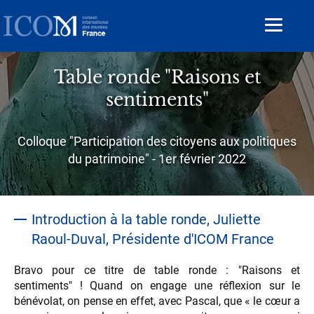
Aller
au
Toggle
contenu
navigat
principal
Table ronde "Raisons et
sentiments"
Sous-
Colloque "Participation des citoyens aux politiques
titre
du patrimoine" - 1er février 2022
Introduction à la table ronde, Juliette
Raoul-Duval, Présidente d'ICOM France
Bravo pour ce titre de table ronde : "Raisons et
sentiments" ! Quand on engage une réflexion sur le
bénévolat, on pense en effet, avec Pascal, que « le cœur a