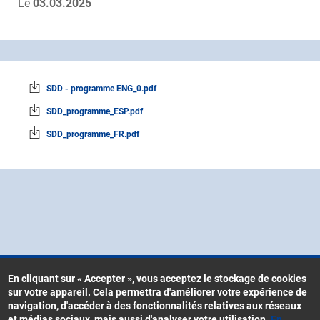
Le
03.03.2025
SDD - programme ENG_0.pdf
SDD_programme_ESP.pdf
SDD_programme_FR.pdf
En cliquant sur « Accepter », vous acceptez le stockage de cookies
sur votre appareil. Cela permettra d'améliorer votre expérience de
Contacts
navigation, d'accéder à des fonctionnalités relatives aux réseaux
Menu
CGU
et médias sociaux, mais aussi d'analyser votre utilisation.
En