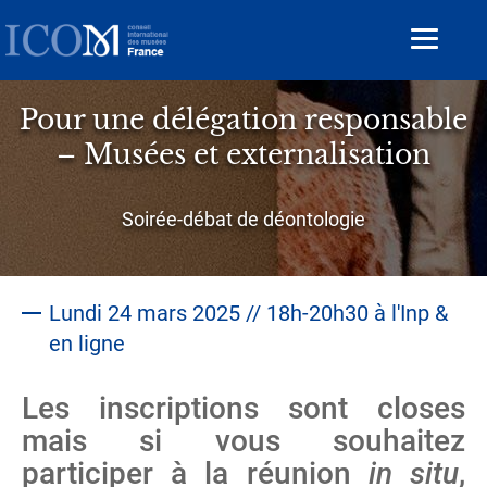
Aller
au
Toggle
contenu
navigat
principal
Pour une délégation responsable
– Musées et externalisation
Sous-
Soirée-débat de déontologie
titre
Lundi 24 mars 2025 // 18h-20h30 à l'Inp &
en ligne
Les inscriptions sont closes
mais si vous souhaitez
participer à la réunion
in situ
,