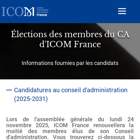
Aller
au
Toggle
contenu
navigat
principal
Élections des membres du CA
d'ICOM France
Sous-
Informations fournies par les candidats
titre
Candidatures au conseil d'administration
(2025-2031)
Lors de l'assemblée générale du lundi 24
novembre 2025, ICOM France renouvellera la
moitié des membres élus de son Conseil
d'administration. Vous trouverez ci-dessous la