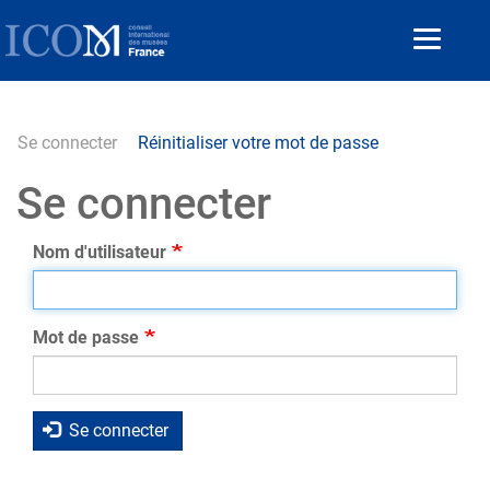
Aller
au
Toggle
contenu
navigat
principal
Se connecter
(onglet
Réinitialiser votre mot de passe
Primary
actif)
Se connecter
tabs
Nom d'utilisateur
Mot de passe
Se connecter