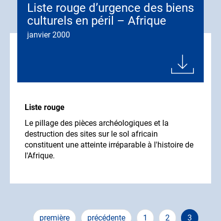
Liste rouge d’urgence des biens
culturels en péril – Afrique
janvier 2000
Liste rouge
Le pillage des pièces archéologiques et la
destruction des sites sur le sol africain
constituent une atteinte irréparable à l'histoire de
l'Afrique.
Pagination
Première
première
Page
précédente
Page
1
Page
2
Page
3