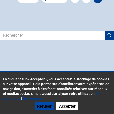
page
précédente
courante
Rechercher
En cliquant sur « Accepter », vous acceptez le stockage de cookies
sur votre appareil. Cela permettra d'améliorer votre expérience de
Contacts
navigation, d'accéder à des fonctionnalités relatives aux réseaux
Menu
et médias sociaux, mais aussi d'analyser votre utilisation.
En
CGU
Pied
savoir plus
|
Préférences
Mentions légales
de
Refuser
Accepter
Gestion des cookies
page