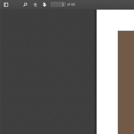
of 46
Toggle
Find
Previous
Next
Sidebar