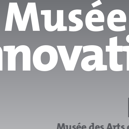
Musées
nnovat
Musée des Arts 