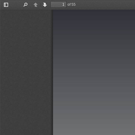
of 55
Toggle
Find
Previous
Next
Sidebar