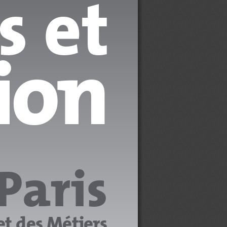
 et 
ion
Paris
et des Métiers